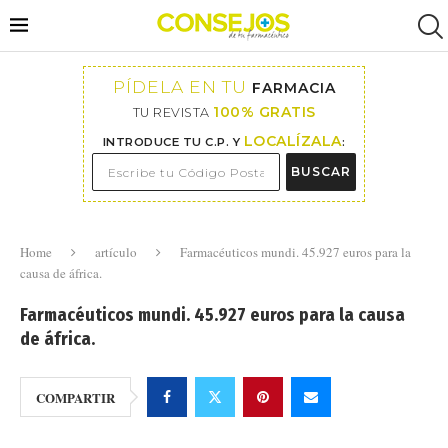
PÍDELA EN TU
FARMACIA
100% GRATIS
TU REVISTA
LOCALÍZALA
INTRODUCE TU C.P. Y
:
BUSCAR
Home
artículo
Farmacéuticos mundi. 45.927 euros para la
causa de áfrica.
Farmacéuticos mundi. 45.927 euros para la causa
de áfrica.
COMPARTIR