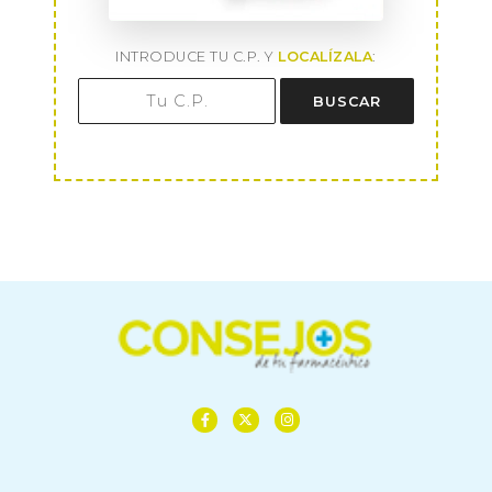
INTRODUCE TU C.P. Y
LOCALÍZALA
:
BUSCAR