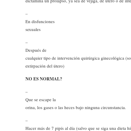
dictamina un prolapso, ya sea de vejiga, de útero o de int
–
En disfunciones
sexuales
–
Después de
cualquier tipo de intervención quirúrgica ginecológica (s
extirpación del útero)
NO ES NORMAL?
–
Que se escape la
orina, los gases o las heces bajo ninguna circunstancia.
–
Hacer más de 7 pipís al día (salvo que se siga una dieta hí