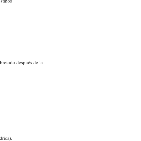
estinos
obretodo después de la
drica).