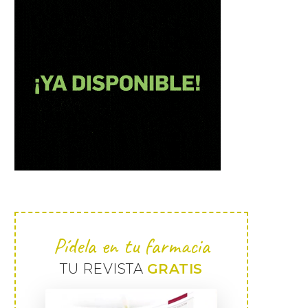
Pídela en tu farmacia
TU REVISTA
GRATIS