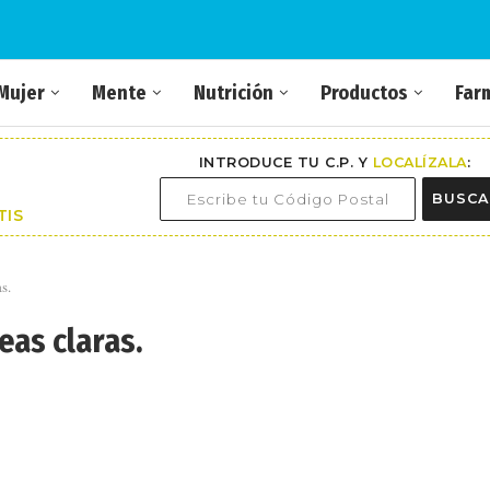
Mujer
Mente
Nutrición
Productos
Far
INTRODUCE TU C.P. Y
LOCALÍZALA
:
BUSCA
TIS
s.
eas claras.