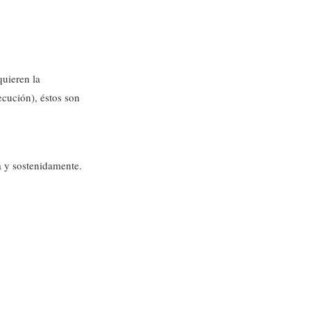
quieren la
ecución), éstos son
ta y sostenidamente.