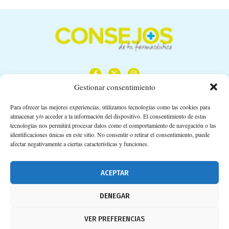
Gestionar consentimiento
Para ofrecer las mejores experiencias, utilizamos tecnologías como las cookies para
almacenar y/o acceder a la información del dispositivo. El consentimiento de estas
Calle Camino de los Descubrimientos, 11,
tecnologías nos permitirá procesar datos como el comportamiento de navegación o las
Planta 3ª 41092 – Sevilla
identificaciones únicas en este sitio. No consentir o retirar el consentimiento, puede
afectar negativamente a ciertas características y funciones.
674 02 62 03
info@consejosdetufarmaceutico.com
ACEPTAR
Aviso legal
DENEGAR
Política de cookies
VER PREFERENCIAS
Protección de datos personales