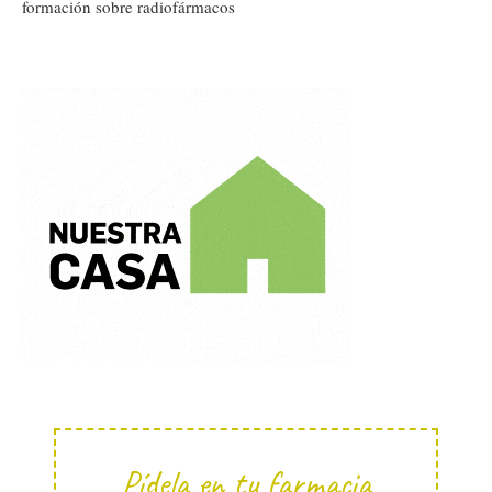
formación sobre radiofármacos
Pídela en tu farmacia