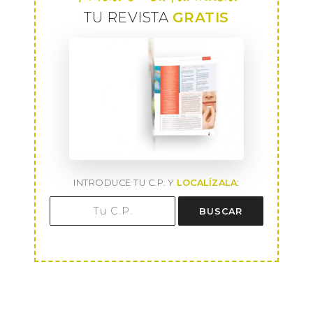
TU REVISTA
GRATIS
INTRODUCE TU C.P. Y
LOCALÍZALA
:
BUSCAR