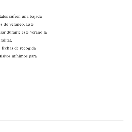
tales sufren una bajada
es de veraneo. Este
ar durante este verano la
alitat,
s fechas de recogida
quisitos mínimos para