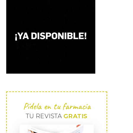
Pídela en tu farmacia
TU REVISTA
GRATIS