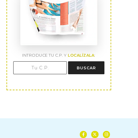
Sole Giménez: “Hay que dar las
David DeMaría: “Las farma
gracias a...
como ‘boutiques del.
9 de abril de 2026
12 de marzo de 2026
INTRODUCE TU C.P. Y
LOCALÍZALA
:
BUSCAR