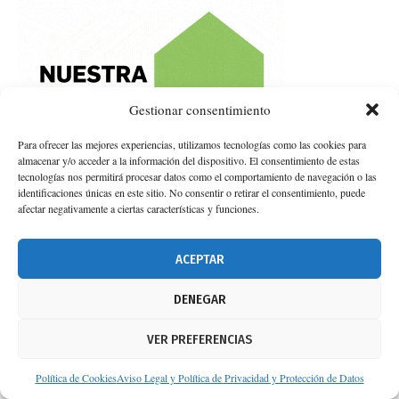
Gestionar consentimiento
Para ofrecer las mejores experiencias, utilizamos tecnologías como las cookies para
almacenar y/o acceder a la información del dispositivo. El consentimiento de estas
tecnologías nos permitirá procesar datos como el comportamiento de navegación o las
identificaciones únicas en este sitio. No consentir o retirar el consentimiento, puede
afectar negativamente a ciertas características y funciones.
ACEPTAR
Pídela en tu farmacia
DENEGAR
TU REVISTA
GRATIS
VER PREFERENCIAS
Política de Cookies
Aviso Legal y Política de Privacidad y Protección de Datos