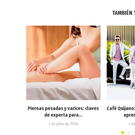
TAMBIÉN 
Piernas pesadas y varices: claves
Café Quijano
de experta para...
apren
1 de julio de 2026
1 d