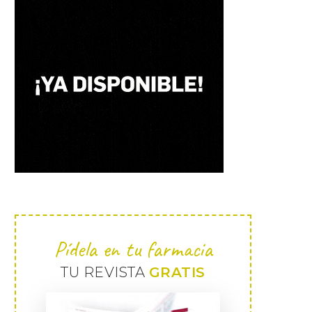
Pídela en tu farmacia
TU REVISTA
GRATIS