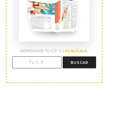
INTRODUCE TU C.P. Y
LOCALÍZALA
:
BUSCAR
Sole Giménez: “Hay que dar las
David DeMaría: “Las farma
gracias a...
como ‘boutiques del.
9 de abril de 2026
12 de marzo de 2026