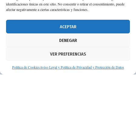
Planta 3ª 41092 – Sevilla
identificaciones únicas en este sitio. No consentir o retirar el consentimiento, puede
afectar negativamente a ciertas características y funciones.
674 02 62 03
info@consejosdetufarmaceutico.com
ACEPTAR
Aviso legal
DENEGAR
Política de cookies
VER PREFERENCIAS
Protección de datos personales
Suscripción a Newsletter
Política de Cookies
Aviso Legal y Política de Privacidad y Protección de Datos