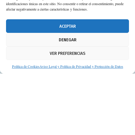
Planta 3ª 41092 – Sevilla
identificaciones únicas en este sitio. No consentir o retirar el consentimiento, puede
afectar negativamente a ciertas características y funciones.
674 02 62 03
info@consejosdetufarmaceutico.com
ACEPTAR
Aviso legal
DENEGAR
Política de cookies
VER PREFERENCIAS
Protección de datos personales
Suscripción a Newsletter
Política de Cookies
Aviso Legal y Política de Privacidad y Protección de Datos