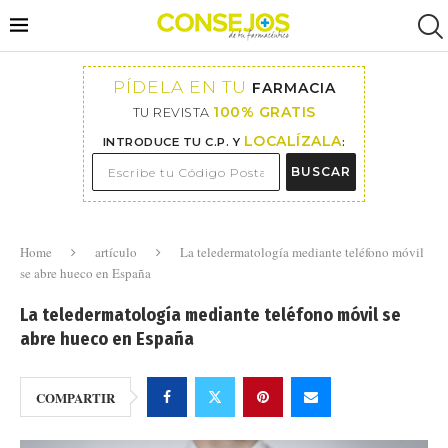
PÍDELA EN TU
FARMACIA
100% GRATIS
TU REVISTA
LOCALÍZALA
INTRODUCE TU C.P. Y
:
BUSCAR
Home
artículo
La teledermatología mediante teléfono móvil
se abre hueco en España
La teledermatología mediante teléfono móvil se
abre hueco en España
COMPARTIR