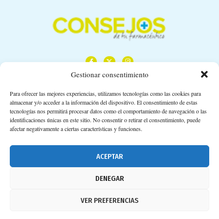
Gestionar consentimiento
Para ofrecer las mejores experiencias, utilizamos tecnologías como las cookies para
almacenar y/o acceder a la información del dispositivo. El consentimiento de estas
Calle Camino de los Descubrimientos, 11,
tecnologías nos permitirá procesar datos como el comportamiento de navegación o las
Planta 3ª 41092 – Sevilla
identificaciones únicas en este sitio. No consentir o retirar el consentimiento, puede
afectar negativamente a ciertas características y funciones.
674 02 62 03
info@consejosdetufarmaceutico.com
ACEPTAR
Aviso legal
DENEGAR
Política de cookies
VER PREFERENCIAS
Protección de datos personales