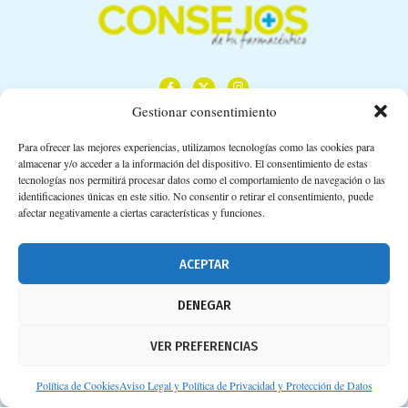
Gestionar consentimiento
Para ofrecer las mejores experiencias, utilizamos tecnologías como las cookies para
almacenar y/o acceder a la información del dispositivo. El consentimiento de estas
Calle Camino de los Descubrimientos, 11,
tecnologías nos permitirá procesar datos como el comportamiento de navegación o las
Planta 3ª 41092 – Sevilla
identificaciones únicas en este sitio. No consentir o retirar el consentimiento, puede
afectar negativamente a ciertas características y funciones.
674 02 62 03
info@consejosdetufarmaceutico.com
ACEPTAR
Aviso legal
DENEGAR
Política de cookies
VER PREFERENCIAS
Protección de datos personales
Suscripción a Newsletter
Política de Cookies
Aviso Legal y Política de Privacidad y Protección de Datos