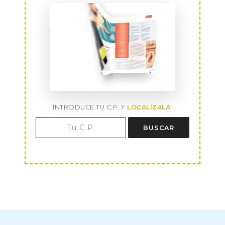
INTRODUCE TU C.P. Y
LOCALÍZALA
:
BUSCAR