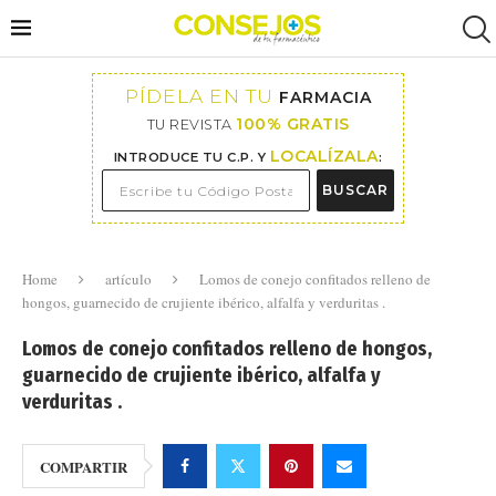
PÍDELA EN TU
FARMACIA
100% GRATIS
TU REVISTA
LOCALÍZALA
INTRODUCE TU C.P. Y
:
BUSCAR
Home
artículo
Lomos de conejo confitados relleno de
hongos, guarnecido de crujiente ibérico, alfalfa y verduritas .
Lomos de conejo confitados relleno de hongos,
guarnecido de crujiente ibérico, alfalfa y
verduritas .
COMPARTIR