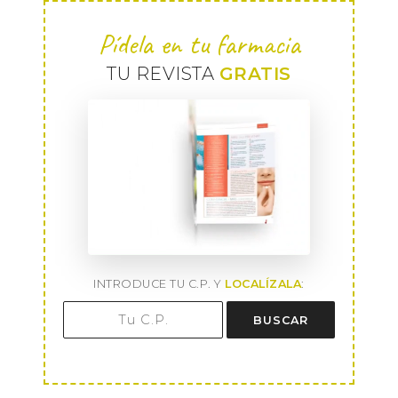
Pídela en tu farmacia
TU REVISTA
GRATIS
INTRODUCE TU C.P. Y
LOCALÍZALA
:
BUSCAR