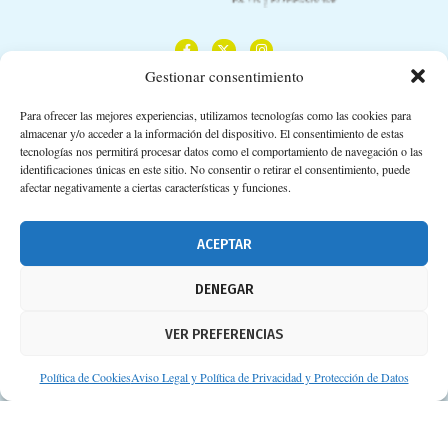
Gestionar consentimiento
Para ofrecer las mejores experiencias, utilizamos tecnologías como las cookies para
almacenar y/o acceder a la información del dispositivo. El consentimiento de estas
Calle Camino de los Descubrimientos, 11,
tecnologías nos permitirá procesar datos como el comportamiento de navegación o las
Planta 3ª 41092 – Sevilla
identificaciones únicas en este sitio. No consentir o retirar el consentimiento, puede
afectar negativamente a ciertas características y funciones.
674 02 62 03
info@consejosdetufarmaceutico.com
ACEPTAR
Aviso legal
DENEGAR
Política de cookies
VER PREFERENCIAS
Protección de datos personales
Suscripción a Newsletter
Política de Cookies
Aviso Legal y Política de Privacidad y Protección de Datos