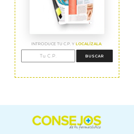
INTRODUCE TU C.P. Y
LOCALÍZALA
:
BUSCAR