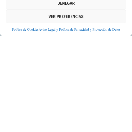
DENEGAR
Política de cookies
VER PREFERENCIAS
Protección de datos personales
Suscripción a Newsletter
Política de Cookies
Aviso Legal y Política de Privacidad y Protección de Datos