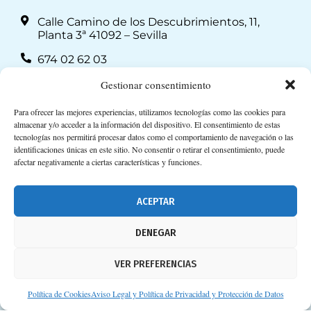
Calle Camino de los Descubrimientos, 11,
Planta 3ª 41092 – Sevilla
674 02 62 03
info@consejosdetufarmaceutico.com
Gestionar consentimiento
Aviso legal
Para ofrecer las mejores experiencias, utilizamos tecnologías como las cookies para
almacenar y/o acceder a la información del dispositivo. El consentimiento de estas
Política de cookies
tecnologías nos permitirá procesar datos como el comportamiento de navegación o las
identificaciones únicas en este sitio. No consentir o retirar el consentimiento, puede
Protección de datos personales
afectar negativamente a ciertas características y funciones.
Suscripción a Newsletter
ACEPTAR
DENEGAR
VER PREFERENCIAS
Política de Cookies
Aviso Legal y Política de Privacidad y Protección de Datos