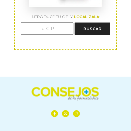
INTRODUCE TU C.P. Y
LOCALÍZALA
:
BUSCAR