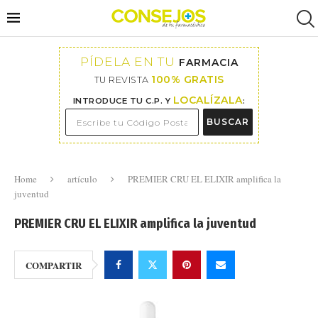
PÍDELA EN TU
FARMACIA
100% GRATIS
TU REVISTA
LOCALÍZALA
INTRODUCE TU C.P. Y
:
BUSCAR
Home
artículo
PREMIER CRU EL ELIXIR amplifica la
juventud
PREMIER CRU EL ELIXIR amplifica la juventud
COMPARTIR