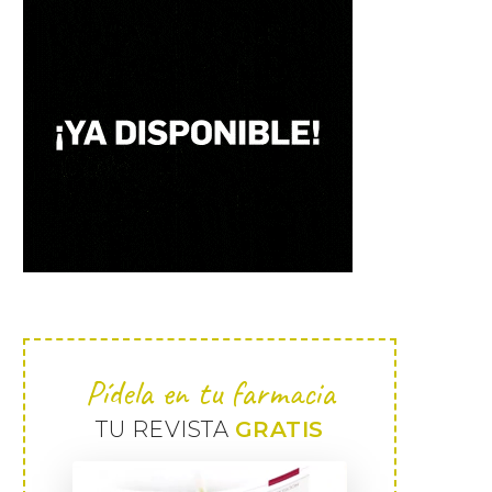
Pídela en tu farmacia
TU REVISTA
GRATIS