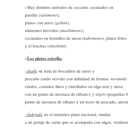
:
Hay distintos métodos de cocción: cocinados en
parrilla (
yakimono
),
platos con arroz (
gohan
),
alimentos hervidos (
mushimono
),
cocinados en hornillos de mesa (
nabemono
), platos frito
y el lonchas (
shashimi
).
–
Los platos estrella:
s
–
Sushi
:
e trata de bocaditos de arroz y
pescado crudo servido con infinidad de formas:
norimaki
crudos, cortados finos y enrollados en alga nori y arroz
con un punto de mostaza de rábano); y
nigiri
(pequeñas bo
punto de mostaza de rábano y un trozo de pescado, ador
e
–
Sukiyaki
:
s el auténtico plato nacional, similar
a un potaje de carne que se acompaña con algas, verduras