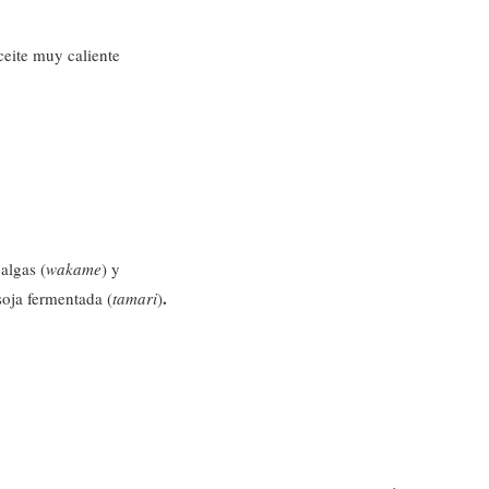
ceite muy caliente
 algas (
wakame
) y
.
soja fermentada (
tamari
)