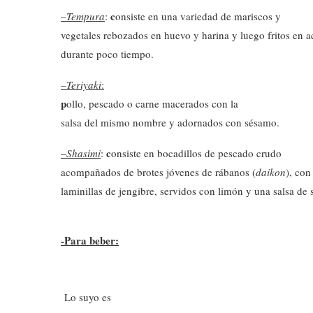
c
–
Tempura
:
onsiste en una variedad de mariscos y
vegetales rebozados en huevo y harina y luego fritos en a
durante poco tiempo.
–
Teriyaki
:
p
ollo, pescado o carne macerados con la
salsa del mismo nombre y adornados con sésamo.
c
–
Shasimi
:
onsiste en bocadillos de pescado crudo
acompañados de brotes jóvenes de rábanos (
daikon
), con
laminillas de jengibre, servidos con limón y una salsa de 
-Para beber:
Lo suyo es