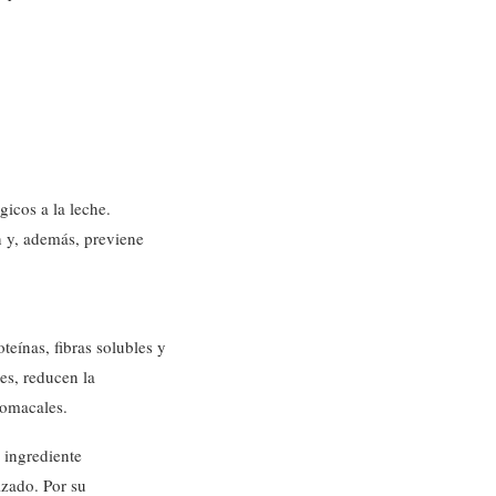
gicos a la leche.
n y, además, previene
eínas, fibras solubles y
es, reducen la
tomacales.
 ingrediente
izado. Por su