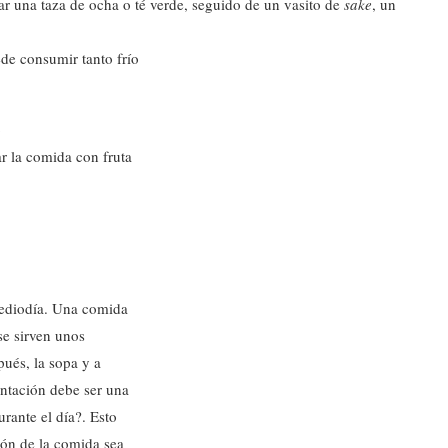
r una taza de ocha o té verde, seguido de un vasito de
sake
, un
de consumir tanto frío
o
ar la comida con fruta
mediodía. Una comida
se sirven unos
ués, la sopa y a
entación debe ser una
rante el día?. Esto
ión de la comida sea