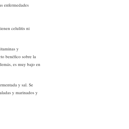
las enfermedades
enen celulitis ni
itaminas y
cto benéfico sobre la
además, es muy bajo en
ermentada y sal. Se
saladas y marinados y