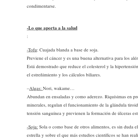
condimentarse.
-Lo que aporta a la salud
:
-Tofu
: Cuajada blanda a base de soja.
Previene el cáncer y es una buena alternativa para los alér
Está demostrado que reduce el colesterol y la hipertensió
el estreñimiento y los cálculos biliares.
–
Algas:
Nori, wakame…
Abundan en ensaladas y como aderezo. Riquísimas en prot
minerales, regulan el funcionamiento de la glándula tiroid
tensión sanguínea y previenen la formación de úlceras es
-Soja:
Sola o como base de otros alimentos, es sin duda el
estrella y sobre el que más estudios científicos se han real