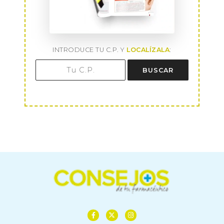
INTRODUCE TU C.P. Y
LOCALÍZALA
:
BUSCAR