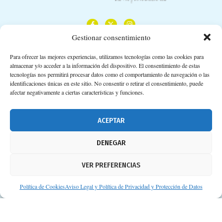
Gestionar consentimiento
Para ofrecer las mejores experiencias, utilizamos tecnologías como las cookies para
almacenar y/o acceder a la información del dispositivo. El consentimiento de estas
Calle Camino de los Descubrimientos, 11,
tecnologías nos permitirá procesar datos como el comportamiento de navegación o las
Planta 3ª 41092 – Sevilla
identificaciones únicas en este sitio. No consentir o retirar el consentimiento, puede
afectar negativamente a ciertas características y funciones.
674 02 62 03
info@consejosdetufarmaceutico.com
ACEPTAR
Aviso legal
DENEGAR
Política de cookies
VER PREFERENCIAS
Protección de datos personales
Suscripción a Newsletter
Política de Cookies
Aviso Legal y Política de Privacidad y Protección de Datos