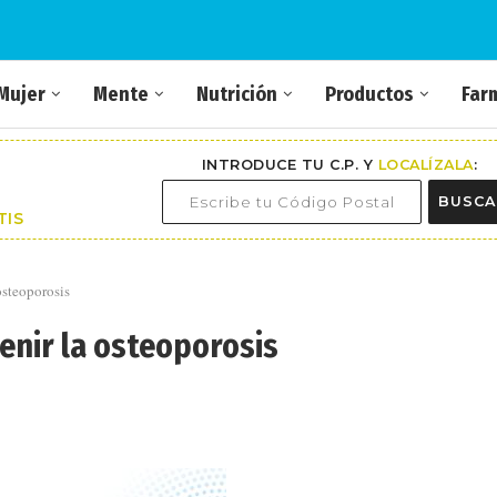
Mujer
Mente
Nutrición
Productos
Far
INTRODUCE TU C.P. Y
LOCALÍZALA
:
BUSCA
TIS
osteoporosis
enir la osteoporosis