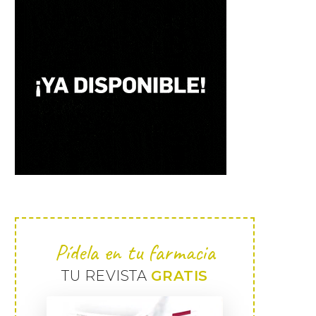
Pídela en tu farmacia
TU REVISTA
GRATIS