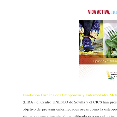
Fundación Hispana de Osteoporosis y Enfermedades Me
(LIRA), el Centro UNESCO de Sevilla y el CICS han prese
objetivo de prevenir enfermedades óseas como la osteop
siguiendo una alimentación equilibrada rica en calcio inc