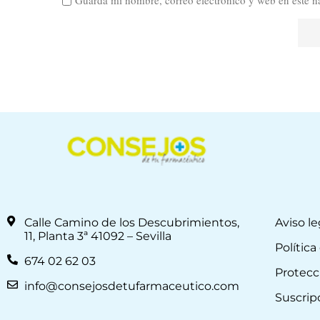
Guarda mi nombre, correo electrónico y web en este n
Calle Camino de los Descubrimientos,
Aviso le
11, Planta 3ª 41092 – Sevilla
Política
674 02 62 03
Protecc
info@consejosdetufarmaceutico.com
Suscrip