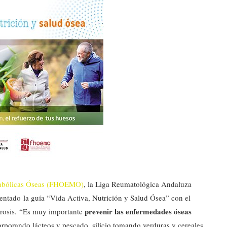
tabólicas Óseas (FHOEMO)
, la Liga Reumatológica Andaluza
ntado la guía “Vida Activa, Nutrición y Salud Ósea” con el
prevenir las enfermedades óseas
orosis. “Es muy importante
orporando lácteos y pescado, silicio tomando verduras y cereales,