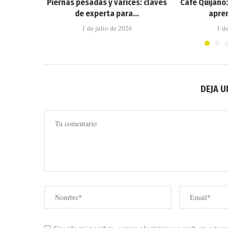
Piernas pesadas y varices: claves
Café Quijano
de experta para...
apren
1 de julio de 2026
1 d
DEJA 