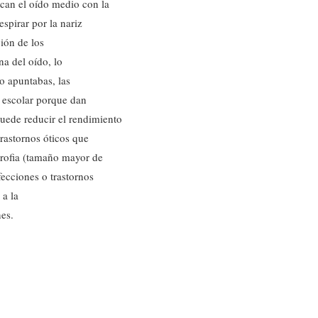
can el oído medio con la
spirar por la nariz
ción de los
na del oído, lo
o apuntabas, las
 escolar porque dan
puede reducir el rendimiento
trastornos óticos que
trofia (tamaño mayor de
fecciones o trastornos
 a la
es.