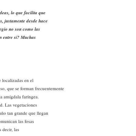
eas, lo que facilita que
s, justamente desde hace
legio no son como las
n entre sí? Muchas
 localizadas en el
aso, que se forman frecuentemente
la amígdala faríngea.
ad. Las vegetaciones
año tan grande que llegan
comunican las fosas
 decir, las