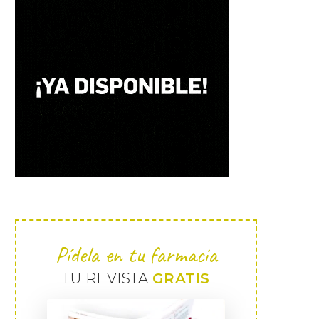
Pídela en tu farmacia
TU REVISTA
GRATIS