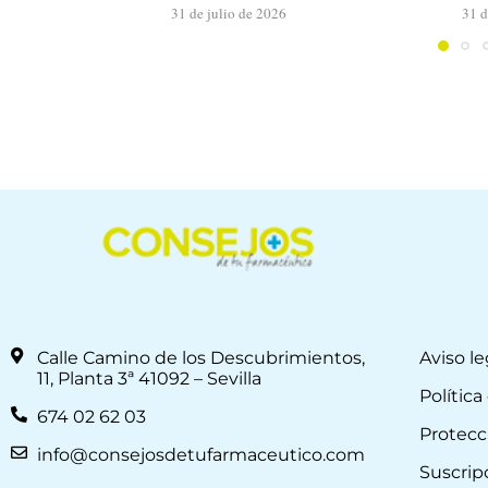
31 de julio de 2026
31 d
Calle Camino de los Descubrimientos,
Aviso le
11, Planta 3ª 41092 – Sevilla
Política
674 02 62 03
Protecc
info@consejosdetufarmaceutico.com
Suscrip