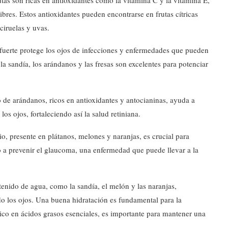
tas son ricas en antioxidantes como la vitamina C y la vitamina E,
ibres. Estos antioxidantes pueden encontrarse en frutas cítricas
ciruelas y uvas.
uerte protege los ojos de infecciones y enfermedades que pueden
 la sandía, los arándanos y las fresas son excelentes para potenciar
de arándanos, ricos en antioxidantes y antocianinas, ayuda a
os ojos, fortaleciendo así la salud retiniana.
io, presente en plátanos, melones y naranjas, es crucial para
 a prevenir el glaucoma, una enfermedad que puede llevar a la
tenido de agua, como la sandía, el melón y las naranjas,
do los ojos. Una buena hidratación es fundamental para la
co en ácidos grasos esenciales, es importante para mantener una