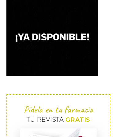
Pídela en tu farmacia
TU REVISTA
GRATIS