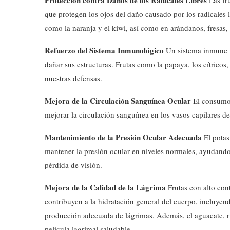
Protección contra Daños de los Radicales Libres
Las fru
que protegen los ojos del daño causado por los radicales l
como la naranja y el kiwi, así como en arándanos, fresas, 
Refuerzo del Sistema Inmunológico
Un sistema inmune f
dañar sus estructuras. Frutas como la papaya, los cítricos,
nuestras defensas.
Mejora de la Circulación Sanguínea Ocular
El consumo 
mejorar la circulación sanguínea en los vasos capilares de l
Mantenimiento de la Presión Ocular Adecuada
El potas
mantener la presión ocular en niveles normales, ayudando
pérdida de visión.
Mejora de la Calidad de la Lágrima
Frutas con alto con
contribuyen a la hidratación general del cuerpo, incluyen
producción adecuada de lágrimas. Además, el aguacate, ri
película lagrimal saludable.