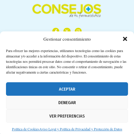
Gestionar consentimiento
Para ofrecer las mejores experiencias, utilizamos tecnologías como las cookies para
almacenar y/o acceder a la información del dispositivo. El consentimiento de estas
Calle Camino de los Descubrimientos, 11,
tecnologías nos permitirá procesar datos como el comportamiento de navegación o las
Planta 3ª 41092 – Sevilla
identificaciones únicas en este sitio. No consentir o retirar el consentimiento, puede
afectar negativamente a ciertas características y funciones.
674 02 62 03
info@consejosdetufarmaceutico.com
ACEPTAR
Aviso legal
DENEGAR
Política de cookies
VER PREFERENCIAS
Protección de datos personales
Suscripción a Newsletter
Política de Cookies
Aviso Legal y Política de Privacidad y Protección de Datos