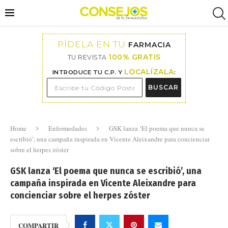
PÍDELA EN TU
FARMACIA
100% GRATIS
TU REVISTA
LOCALÍZALA
INTRODUCE TU C.P. Y
:
BUSCAR
Home
Enfermedades
GSK lanza ‘El poema que nunca se
escribió’, una campaña inspirada en Vicente Aleixandre para concienciar
sobre el herpes zóster
GSK lanza ‘El poema que nunca se escribió’, una
campaña inspirada en Vicente Aleixandre para
concienciar sobre el herpes zóster
COMPARTIR