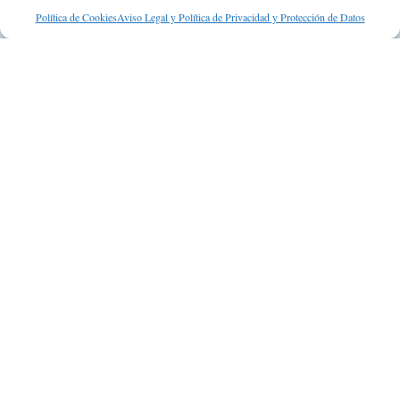
Suscripción a Newsletter
Política de Cookies
Aviso Legal y Política de Privacidad y Protección de Datos