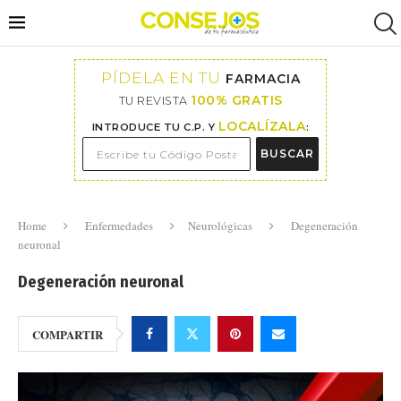
PÍDELA EN TU
FARMACIA
100% GRATIS
TU REVISTA
LOCALÍZALA
INTRODUCE TU C.P. Y
:
BUSCAR
Home
Enfermedades
Neurológicas
Degeneración
neuronal
Degeneración neuronal
COMPARTIR