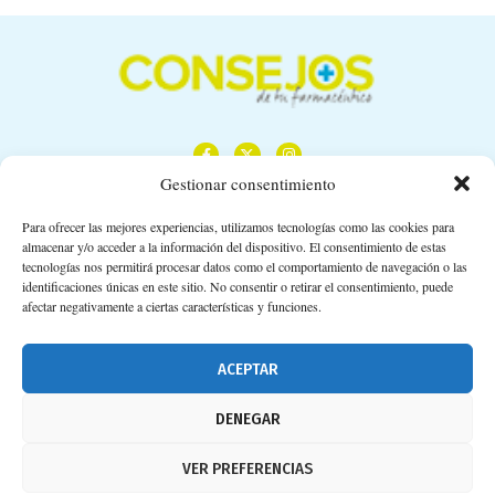
Gestionar consentimiento
Para ofrecer las mejores experiencias, utilizamos tecnologías como las cookies para
almacenar y/o acceder a la información del dispositivo. El consentimiento de estas
Calle Camino de los Descubrimientos, 11,
tecnologías nos permitirá procesar datos como el comportamiento de navegación o las
Planta 3ª 41092 – Sevilla
identificaciones únicas en este sitio. No consentir o retirar el consentimiento, puede
afectar negativamente a ciertas características y funciones.
674 02 62 03
info@consejosdetufarmaceutico.com
ACEPTAR
Aviso legal
DENEGAR
Política de cookies
VER PREFERENCIAS
Protección de datos personales