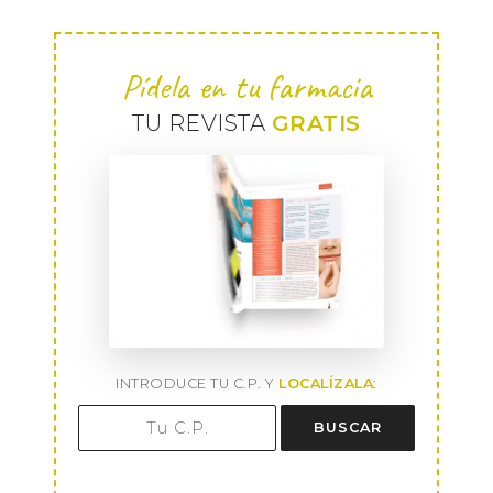
Pídela en tu farmacia
TU REVISTA
GRATIS
INTRODUCE TU C.P. Y
LOCALÍZALA
:
BUSCAR