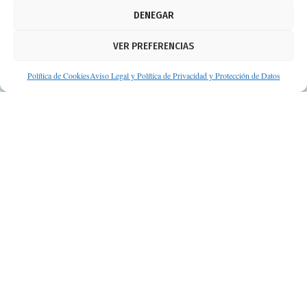
Aviso legal
DENEGAR
Política de cookies
VER PREFERENCIAS
Protección de datos personales
Suscripción a Newsletter
Política de Cookies
Aviso Legal y Política de Privacidad y Protección de Datos