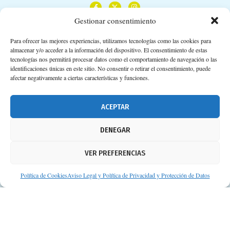
Gestionar consentimiento
Para ofrecer las mejores experiencias, utilizamos tecnologías como las cookies para
almacenar y/o acceder a la información del dispositivo. El consentimiento de estas
Calle Camino de los Descubrimientos, 11,
tecnologías nos permitirá procesar datos como el comportamiento de navegación o las
Planta 3ª 41092 – Sevilla
identificaciones únicas en este sitio. No consentir o retirar el consentimiento, puede
afectar negativamente a ciertas características y funciones.
674 02 62 03
info@consejosdetufarmaceutico.com
ACEPTAR
Aviso legal
DENEGAR
Política de cookies
VER PREFERENCIAS
Protección de datos personales
Suscripción a Newsletter
Política de Cookies
Aviso Legal y Política de Privacidad y Protección de Datos