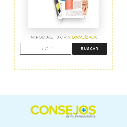
INTRODUCE TU C.P. Y
LOCALÍZALA
:
BUSCAR