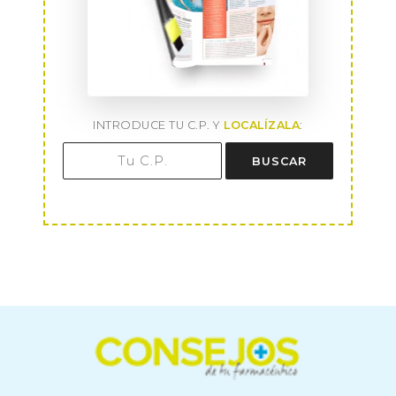
INTRODUCE TU C.P. Y
LOCALÍZALA
:
BUSCAR