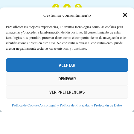
Gestionar consentimiento
Para ofrecer las mejores experiencias, utilizamos tecnologías como las cookies para
almacenar y/o acceder a la información del dispositivo. El consentimiento de estas
Calle Camino de los Descubrimientos, 11,
tecnologías nos permitirá procesar datos como el comportamiento de navegación o las
Planta 3ª 41092 – Sevilla
identificaciones únicas en este sitio. No consentir o retirar el consentimiento, puede
afectar negativamente a ciertas características y funciones.
674 02 62 03
info@consejosdetufarmaceutico.com
ACEPTAR
Aviso legal
DENEGAR
Política de cookies
VER PREFERENCIAS
Protección de datos personales
Suscripción a Newsletter
Política de Cookies
Aviso Legal y Política de Privacidad y Protección de Datos