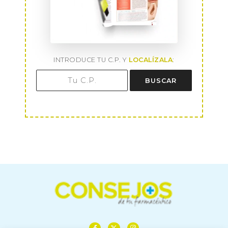
INTRODUCE TU C.P. Y
LOCALÍZALA
:
BUSCAR