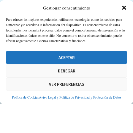
Gestionar consentimiento
Para ofrecer las mejores experiencias, utilizamos tecnologías como las cookies para
almacenar y/o acceder a la información del dispositivo. El consentimiento de estas
Calle Camino de los Descubrimientos, 11,
tecnologías nos permitirá procesar datos como el comportamiento de navegación o las
Planta 3ª 41092 – Sevilla
identificaciones únicas en este sitio. No consentir o retirar el consentimiento, puede
afectar negativamente a ciertas características y funciones.
674 02 62 03
info@consejosdetufarmaceutico.com
ACEPTAR
Aviso legal
DENEGAR
Política de cookies
VER PREFERENCIAS
Protección de datos personales
Suscripción a Newsletter
Política de Cookies
Aviso Legal y Política de Privacidad y Protección de Datos