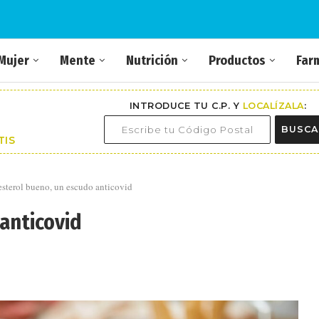
Mujer
Mente
Nutrición
Productos
Far
INTRODUCE TU C.P. Y
LOCALÍZALA
:
BUSCA
TIS
sterol bueno, un escudo anticovid
anticovid