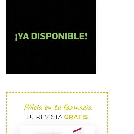
Pídela en tu farmacia
TU REVISTA
GRATIS