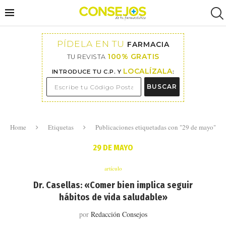
PÍDELA EN TU
FARMACIA
100% GRATIS
TU REVISTA
LOCALÍZALA
INTRODUCE TU C.P. Y
:
BUSCAR
Home
Etiquetas
Publicaciones etiquetadas con "29 de mayo"
29 DE MAYO
artículo
Dr. Casellas: «Comer bien implica seguir
hábitos de vida saludable»
por
Redacción Consejos