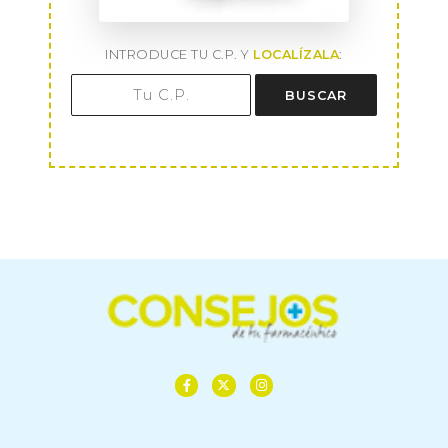
INTRODUCE TU C.P. Y
LOCALÍZALA
:
BUSCAR