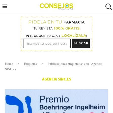
PÍDELA EN TU
FARMACIA
100% GRATIS
TU REVISTA
LOCALÍZALA
INTRODUCE TU C.P. Y
:
BUSCAR
Home
Etiquetas
Publicaciones etiquetadas con "Agencia
SINC.es"
AGENCIA SINC.ES