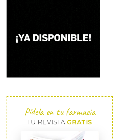
Pídela en tu farmacia
TU REVISTA
GRATIS