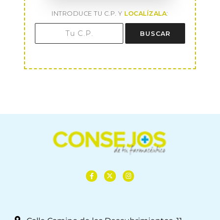
INTRODUCE TU C.P. Y
LOCALÍZALA
:
BUSCAR