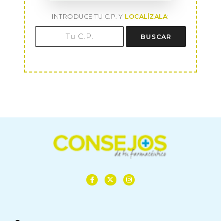
INTRODUCE TU C.P. Y
LOCALÍZALA
:
BUSCAR