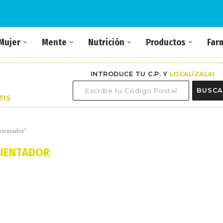
Mujer
Mente
Nutrición
Productos
Far
INTRODUCE TU C.P. Y
LOCALÍZALA
:
BUSCA
TIS
bientador"
IENTADOR