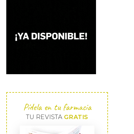
Pídela en tu farmacia
TU REVISTA
GRATIS