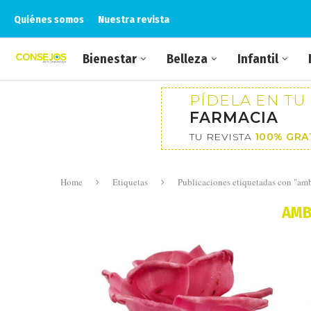
Quiénes somos
Nuestra revista
Bienestar
Belleza
Infantil
PÍDELA EN TU
FARMACIA
TU REVISTA
100% GRA
Home
Etiquetas
Publicaciones etiquetadas con "am
AMB