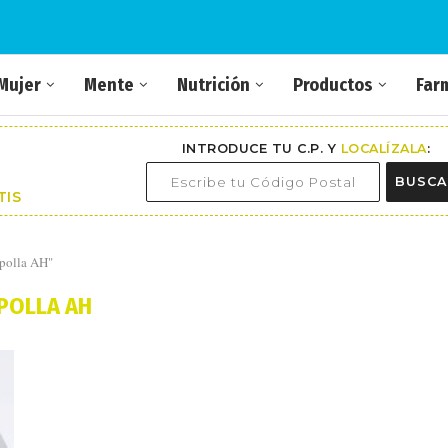
Mujer
Mente
Nutrición
Productos
Far
INTRODUCE TU C.P. Y
LOCALÍZALA
:
BUSCA
TIS
mpolla AH"
POLLA AH