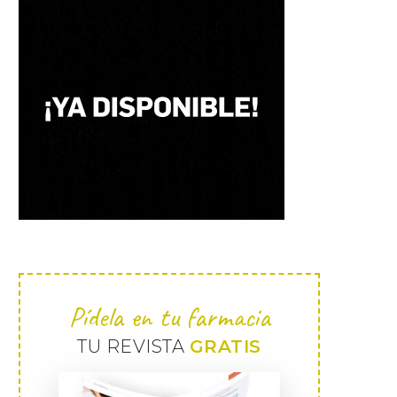
Pídela en tu farmacia
TU REVISTA
GRATIS