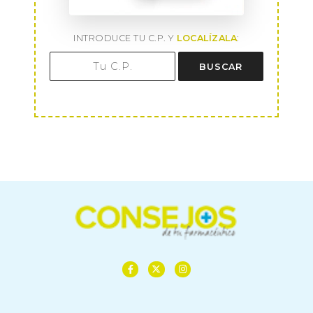
INTRODUCE TU C.P. Y
LOCALÍZALA
:
BUSCAR