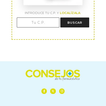
INTRODUCE TU C.P. Y
LOCALÍZALA
:
BUSCAR