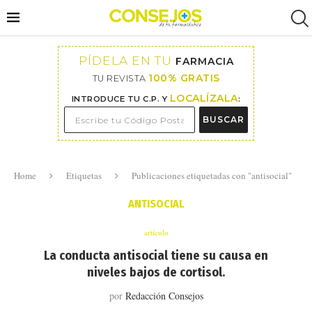
PÍDELA EN TU
FARMACIA
100% GRATIS
TU REVISTA
LOCALÍZALA
INTRODUCE TU C.P. Y
:
BUSCAR
Home
Etiquetas
Publicaciones etiquetadas con "antisocial"
ANTISOCIAL
artículo
La conducta antisocial tiene su causa en
niveles bajos de cortisol.
por
Redacción Consejos