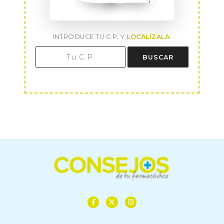
INTRODUCE TU C.P. Y
LOCALÍZALA
:
BUSCAR