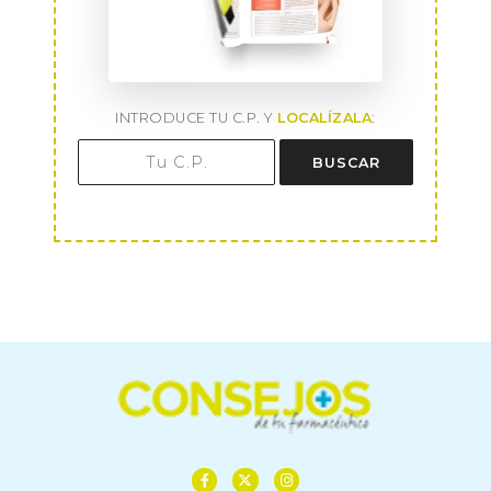
INTRODUCE TU C.P. Y
LOCALÍZALA
:
BUSCAR