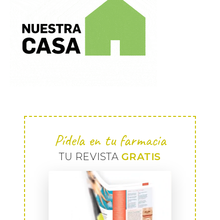
Pídela en tu farmacia
TU REVISTA
GRATIS