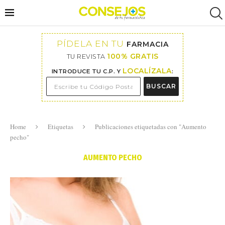
PÍDELA EN TU
FARMACIA
100% GRATIS
TU REVISTA
LOCALÍZALA
INTRODUCE TU C.P. Y
:
BUSCAR
Home
Etiquetas
Publicaciones etiquetadas con "Aumento
pecho"
AUMENTO PECHO