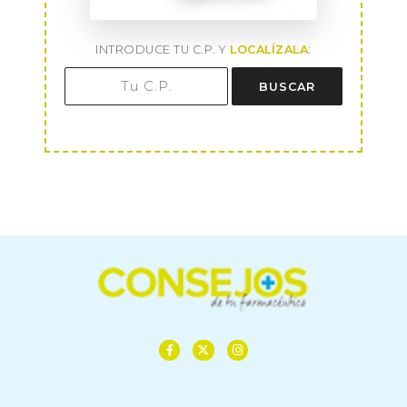
INTRODUCE TU C.P. Y
LOCALÍZALA
:
BUSCAR