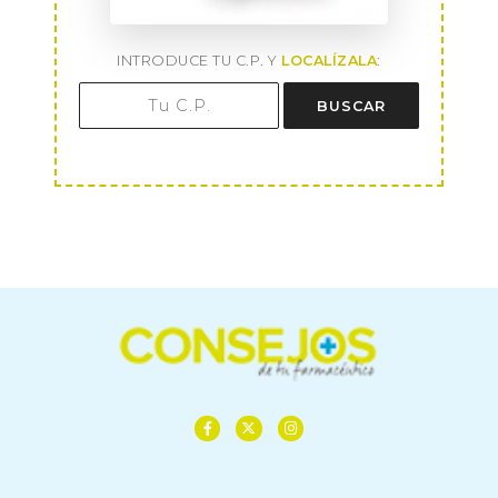
INTRODUCE TU C.P. Y
LOCALÍZALA
:
BUSCAR