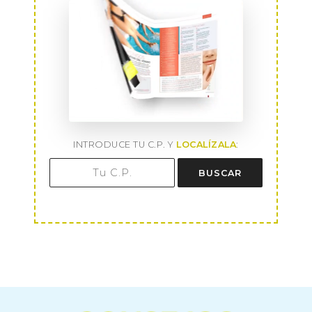
INTRODUCE TU C.P. Y
LOCALÍZALA
:
BUSCAR