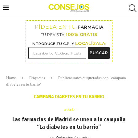
PÍDELA EN TU
FARMACIA
100% GRATIS
TU REVISTA
LOCALÍZALA
INTRODUCE TU C.P. Y
:
BUSCAR
Home
Etiquetas
Publicaciones etiquetadas con "campaña
diabetes en tu barrio"
CAMPAÑA DIABETES EN TU BARRIO
artículo
Las farmacias de Madrid se unen a la campaña
“La diabetes en tu barrio”
por
Redacción Consejos