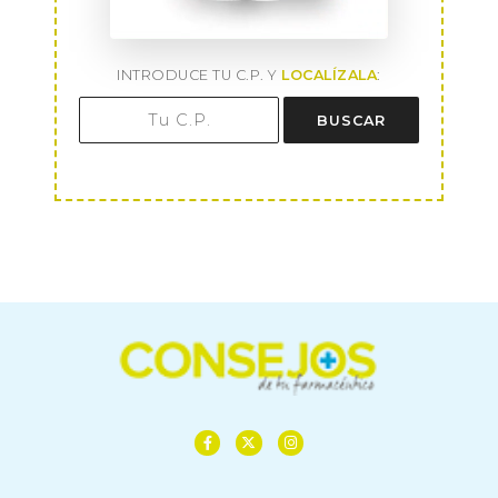
INTRODUCE TU C.P. Y
LOCALÍZALA
:
BUSCAR