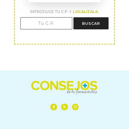
INTRODUCE TU C.P. Y
LOCALÍZALA
:
BUSCAR