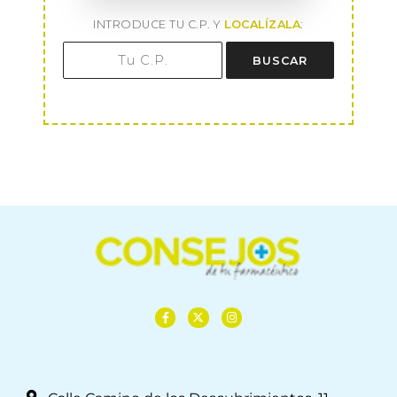
INTRODUCE TU C.P. Y
LOCALÍZALA
:
BUSCAR