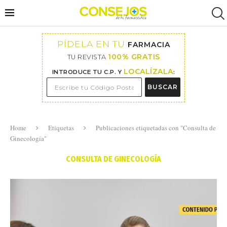
PÍDELA EN TU
FARMACIA
100% GRATIS
TU REVISTA
LOCALÍZALA
INTRODUCE TU C.P. Y
:
BUSCAR
Home
Etiquetas
Publicaciones etiquetadas con "Consulta de
Ginecología"
CONSULTA DE GINECOLOGÍA