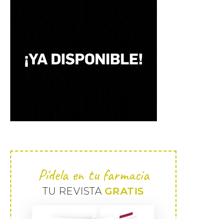
Pídela en tu farmacia
TU REVISTA
GRATIS