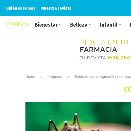
Quiénes somos
Nuestra revista
Bienestar
Belleza
Infantil
PÍDELA EN TU
FARMACIA
TU REVISTA
100% GRA
Home
Etiquetas
Publicaciones etiquetadas con "con
C