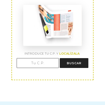
INTRODUCE TU C.P. Y
LOCALÍZALA
:
BUSCAR