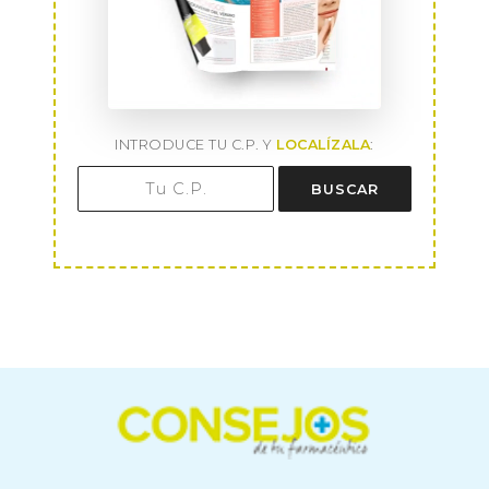
INTRODUCE TU C.P. Y
LOCALÍZALA
:
BUSCAR