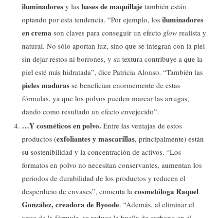
iluminadores
bases de maquillaje
y las
también están
iluminadores
optando por esta tendencia. “Por ejemplo, los
en crema
son claves para conseguir un efecto
glow
realista y
natural. No sólo aportan luz, sino que se integran con la piel
sin dejar restos ni borrones, y su textura contribuye a que la
piel esté más hidratada”, dice Patricia Alonso. “También las
pieles maduras
se benefician enormemente de estas
fórmulas, ya que los polvos pueden marcar las arrugas,
dando como resultado un efecto envejecido”.
…Y cosméticos en polvo.
Entre las ventajas de estos
exfoliantes y mascarillas
productos (
, principalmente) están
su sostenibilidad y la concentración de activos. “Los
formatos en polvo no necesitan conservantes, aumentan los
periodos de durabilidad de los productos y reducen el
cosmetóloga
Raquel
desperdicio de envases”, comenta la
González, creadora de Byoode
. “Además, al eliminar el
agua de la fórmula, se reduce la huella de carbono en el