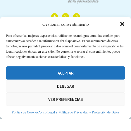
Gestionar consentimiento
Para ofrecer las mejores experiencias, utilizamos tecnologías como las cookies para
almacenar y/o acceder a la información del dispositivo. El consentimiento de estas
Calle Camino de los Descubrimientos, 11,
tecnologías nos permitirá procesar datos como el comportamiento de navegación o las
Planta 3ª 41092 – Sevilla
identificaciones únicas en este sitio. No consentir o retirar el consentimiento, puede
afectar negativamente a ciertas características y funciones.
674 02 62 03
info@consejosdetufarmaceutico.com
ACEPTAR
Aviso legal
DENEGAR
Política de cookies
VER PREFERENCIAS
Protección de datos personales
Suscripción a Newsletter
Política de Cookies
Aviso Legal y Política de Privacidad y Protección de Datos